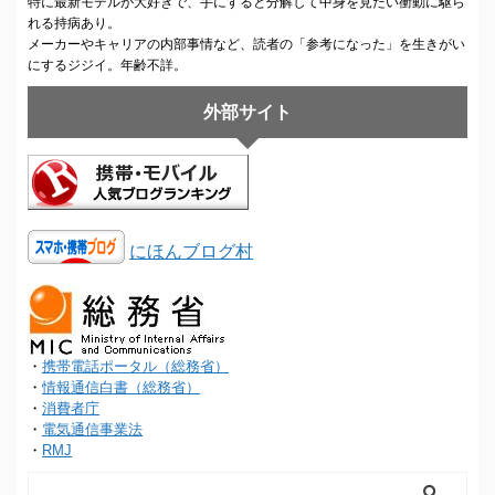
特に最新モデルが大好きで、手にすると分解して中身を見たい衝動に駆ら
れる持病あり。
メーカーやキャリアの内部事情など、読者の「参考になった」を生きがい
にするジジイ。年齢不詳。
外部サイト
にほんブログ村
・
携帯電話ポータル（総務省）
・
情報通信白書（総務省）
・
消費者庁
・
電気通信事業法
・
RMJ