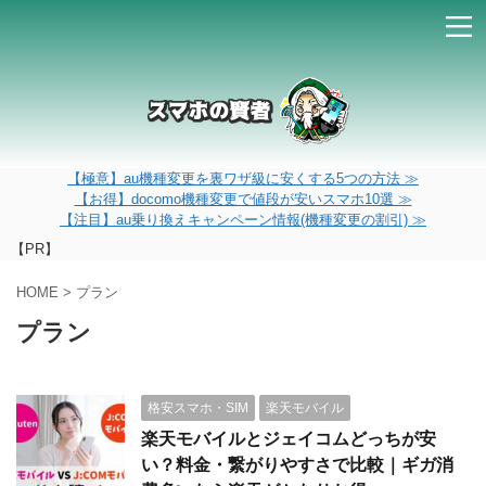
【極意】au機種変更を裏ワザ級に安くする5つの方法 ≫
【お得】docomo機種変更で値段が安いスマホ10選 ≫
【注目】au乗り換えキャンペーン情報(機種変更の割引) ≫
【PR】
HOME
>
プラン
プラン
格安スマホ・SIM
楽天モバイル
楽天モバイルとジェイコムどっちが安
い？料金・繋がりやすさで比較｜ギガ消