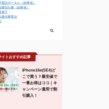
帯電話ポータル（総務省）
報通信白書（総務省）
費者庁
気通信事業法
J
サイトおすすめ記事
iPhone16e(SE4)ど
こで買う？最安値で
一番お得はココ｜キ
ャンペーン適用で割
引購入！