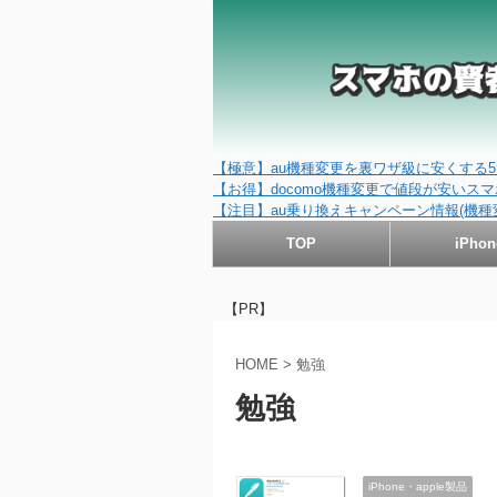
【極意】au機種変更を裏ワザ級に安くする5
【お得】docomo機種変更で値段が安いスマホ
【注目】au乗り換えキャンペーン情報(機種
TOP
iPhon
【PR】
HOME
>
勉強
勉強
iPhone・apple製品