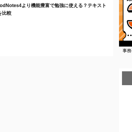
2はGoodNotes4より機能豊富で勉強に使える？テキスト
を比較
事務