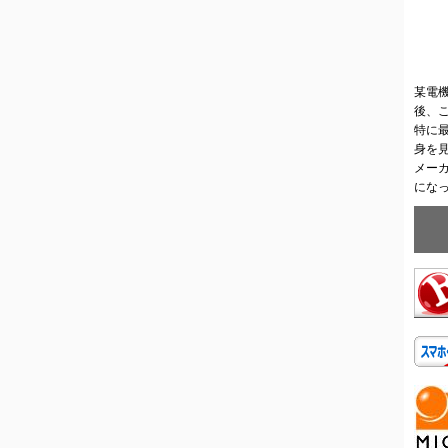
某電
後、
特に
身を
メー
にな