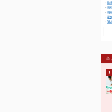
・
携
・
情
・
消
・
電
・
RM
当
1