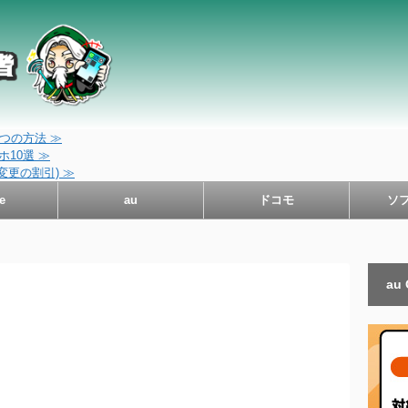
つの方法 ≫
10選 ≫
変更の割引) ≫
e
au
ドコモ
ソ
au