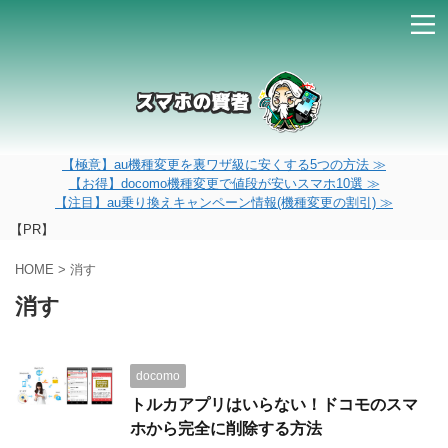
【極意】au機種変更を裏ワザ級に安くする5つの方法 ≫
【お得】docomo機種変更で値段が安いスマホ10選 ≫
【注目】au乗り換えキャンペーン情報(機種変更の割引) ≫
【PR】
HOME
>
消す
消す
docomo
トルカアプリはいらない！ドコモのスマ
ホから完全に削除する方法