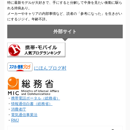
特に最新モデルが大好きで、手にすると分解して中身を見たい衝動に駆ら
れる持病あり。
メーカーやキャリアの内部事情など、読者の「参考になった」を生きがい
にするジジイ。年齢不詳。
外部サイト
にほんブログ村
・
携帯電話ポータル（総務省）
・
情報通信白書（総務省）
・
消費者庁
・
電気通信事業法
・
RMJ