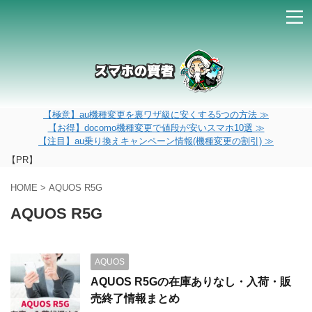
【極意】au機種変更を裏ワザ級に安くする5つの方法 ≫
【お得】docomo機種変更で値段が安いスマホ10選 ≫
【注目】au乗り換えキャンペーン情報(機種変更の割引) ≫
【PR】
HOME
>
AQUOS R5G
AQUOS R5G
AQUOS
AQUOS R5Gの在庫ありなし・入荷・販
売終了情報まとめ