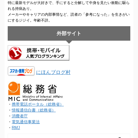
特に最新モデルが大好きで、手にすると分解して中身を見たい衝動に駆ら
れる持病あり。
メーカーやキャリアの内部事情など、読者の「参考になった」を生きがい
にするジジイ。年齢不詳。
外部サイト
にほんブログ村
・
携帯電話ポータル（総務省）
・
情報通信白書（総務省）
・
消費者庁
・
電気通信事業法
・
RMJ