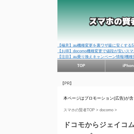
【極意】au機種変更を裏ワザ級に安くする5
【お得】docomo機種変更で値段が安いスマホ
【注目】au乗り換えキャンペーン情報(機種
TOP
iPhon
【PR】
本ページはプロモーション(広告)が
スマホの賢者TOP
>
docomo
>
ドコモからジェイコム