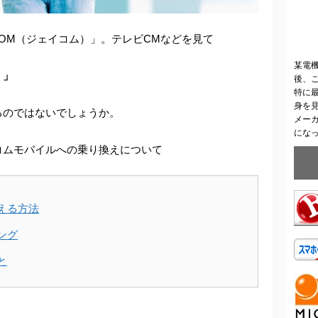
COM（ジェイコム）」。テレビCMなどを見て
某電
！」
後、
特に
身を
るのではないでしょうか。
メー
にな
コムモバイルへの乗り換えについて
える方法
ング
と