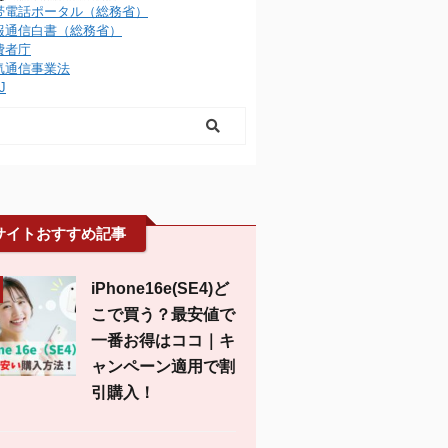
帯電話ポータル（総務省）
報通信白書（総務省）
費者庁
気通信事業法
J
サイトおすすめ記事
iPhone16e(SE4)ど
こで買う？最安値で
一番お得はココ｜キ
ャンペーン適用で割
引購入！