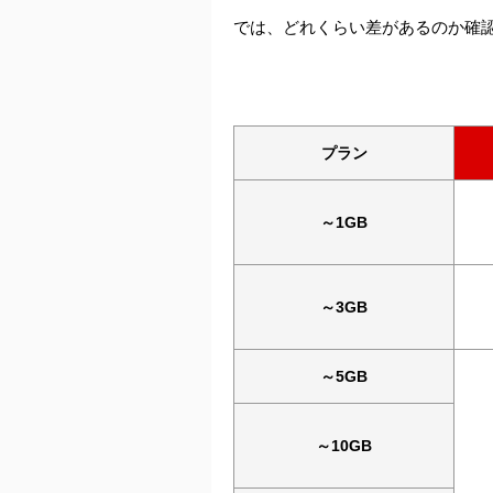
では、どれくらい差があるのか確
プラン
～1GB
～3GB
～5GB
～10GB