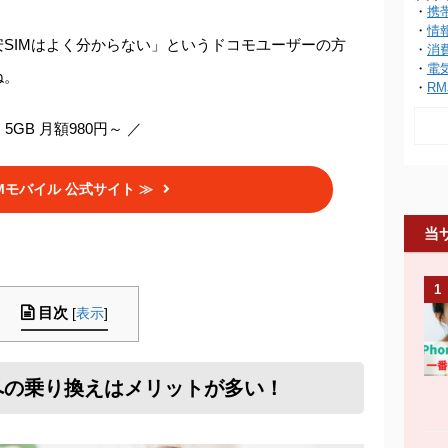
・
携
・
情
SIMはよく分からない」というドコモユーザーの方
・
消
・
電
ね。
・
RM
 5GB 月額980円～ ／
OMモバイル 公式サイト ≫
当
1
目次
[
表示
]
への乗り換えはメリットが多い！