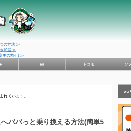
つの方法 ≫
10選 ≫
変更の割引) ≫
e
au
ドコモ
ソ
au
含まれています。
へパパっと乗り換える方法(簡単5