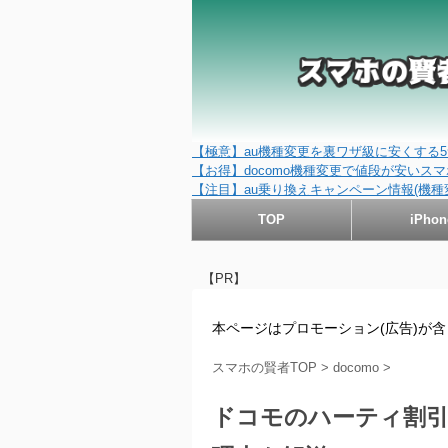
【極意】au機種変更を裏ワザ級に安くする5
【お得】docomo機種変更で値段が安いスマホ
【注目】au乗り換えキャンペーン情報(機種
TOP
iPhon
【PR】
本ページはプロモーション(広告)が
スマホの賢者TOP
>
docomo
>
ドコモのハーティ割引