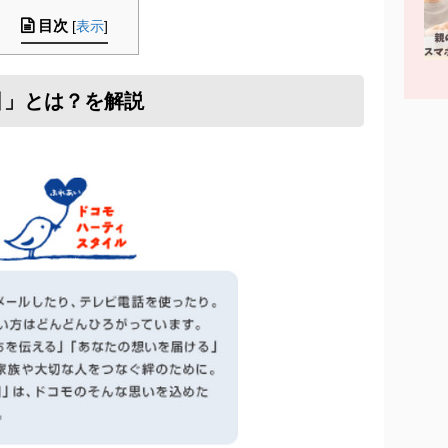
目次
[
表示
]
引」とは？を解説