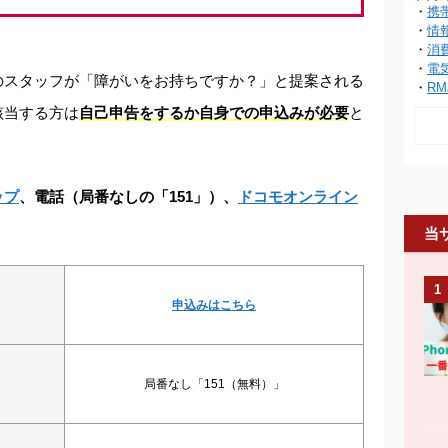
・
携
・
情
・
消
・
電
のスタッフが「障がいをお持ちですか？」と提案される
・
RM
該当する方は
自己申告をするか自身での申込みが必要
と
ップ
、電話（局番なしの「151」）、
ドコモオンライン
当
1
申込みはこちら
局番なし「151（無料）」