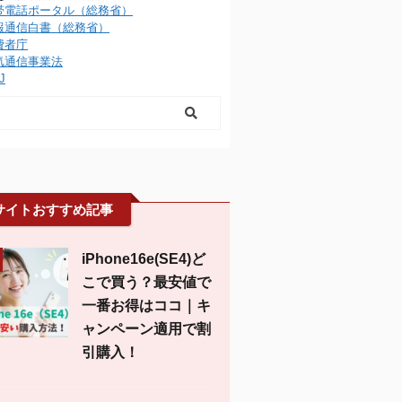
帯電話ポータル（総務省）
報通信白書（総務省）
費者庁
気通信事業法
J
サイトおすすめ記事
iPhone16e(SE4)ど
こで買う？最安値で
一番お得はココ｜キ
ャンペーン適用で割
引購入！