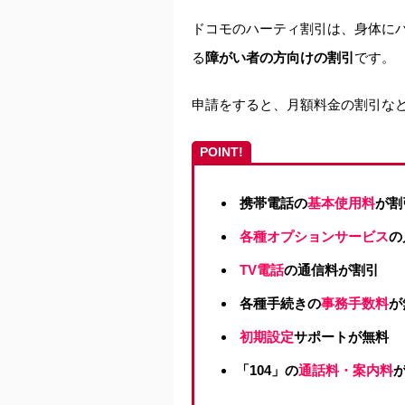
ドコモのハーティ割引は、身体に
る
障がい者の方向けの割引
です。
申請をすると、月額料金の割引な
POINT!
携帯電話の
基本使用料
が割
各種オプションサービス
の
TV電話
の通信料が割引
各種手続きの
事務手数料
が
初期設定
サポートが無料
「104」の
通話料・案内料