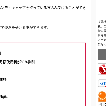
ハンディキャップを持っている方のみ受けることができ
某電
後、
どで優遇を受ける事ができます。
特に
身を
メー
にな
引
月額使用料が60％割引
無料
が無料