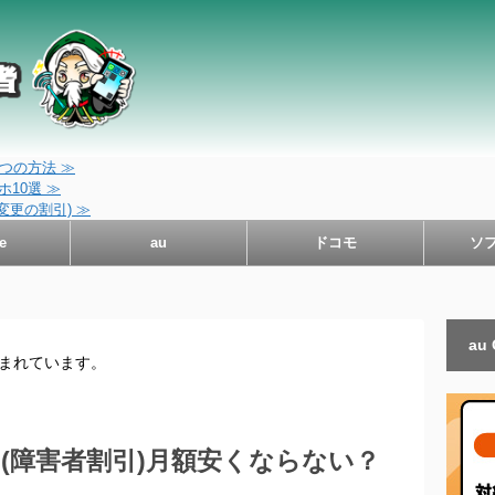
つの方法 ≫
10選 ≫
変更の割引) ≫
e
au
ドコモ
ソ
au
含まれています。
(障害者割引)月額安くならない？