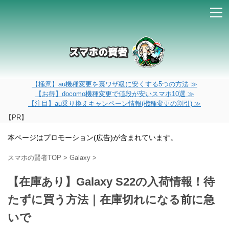
【極意】au機種変更を裏ワザ級に安くする5つの方法 ≫
【お得】docomo機種変更で値段が安いスマホ10選 ≫
【注目】au乗り換えキャンペーン情報(機種変更の割引) ≫
【PR】
本ページはプロモーション(広告)が含まれています。
スマホの賢者TOP
>
Galaxy
>
【在庫あり】Galaxy S22の入荷情報！待
たずに買う方法｜在庫切れになる前に急
いで