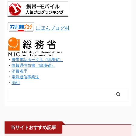
にほんブログ村
・
携帯電話ポータル（総務省）
・
情報通信白書（総務省）
・
消費者庁
・
電気通信事業法
・
RMJ
当サイトおすすめ記事