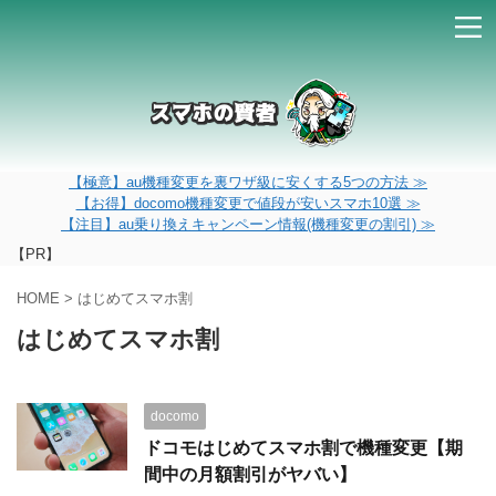
【極意】au機種変更を裏ワザ級に安くする5つの方法 ≫
【お得】docomo機種変更で値段が安いスマホ10選 ≫
【注目】au乗り換えキャンペーン情報(機種変更の割引) ≫
【PR】
HOME
>
はじめてスマホ割
はじめてスマホ割
docomo
ドコモはじめてスマホ割で機種変更【期
間中の月額割引がヤバい】