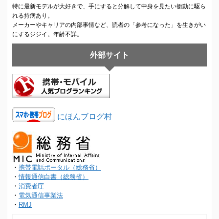
特に最新モデルが大好きで、手にすると分解して中身を見たい衝動に駆ら
れる持病あり。
メーカーやキャリアの内部事情など、読者の「参考になった」を生きがい
にするジジイ。年齢不詳。
外部サイト
にほんブログ村
・
携帯電話ポータル（総務省）
・
情報通信白書（総務省）
・
消費者庁
・
電気通信事業法
・
RMJ