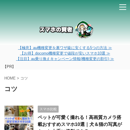
【極意】au機種変更を裏ワザ級に安くする5つの方法 ≫
【お得】docomo機種変更で値段が安いスマホ10選 ≫
【注目】au乗り換えキャンペーン情報(機種変更の割引) ≫
【PR】
HOME
>
コツ
コツ
スマホ比較
ペットが可愛く撮れる！高画質カメラ搭
載おすすめスマホ10選｜犬＆猫の写真が