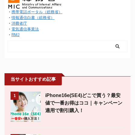
・
携帯電話ポータル（総務省）
・
情報通信白書（総務省）
・
消費者庁
・
電気通信事業法
・
RMJ
当サイトおすすめ記事
iPhone16e(SE4)どこで買う？最安
1
値で一番お得はココ｜キャンペーン
適用で割引購入！