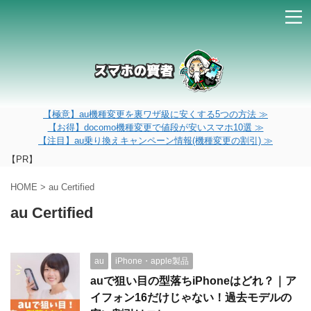
【極意】au機種変更を裏ワザ級に安くする5つの方法 ≫
【お得】docomo機種変更で値段が安いスマホ10選 ≫
【注目】au乗り換えキャンペーン情報(機種変更の割引) ≫
【PR】
HOME
>
au Certified
au Certified
au
iPhone・apple製品
auで狙い目の型落ちiPhoneはどれ？｜ア
イフォン16だけじゃない！過去モデルの