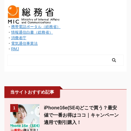
・
携帯電話ポータル（総務省）
・
情報通信白書（総務省）
・
消費者庁
・
電気通信事業法
・
RMJ
当サイトおすすめ記事
iPhone16e(SE4)どこで買う？最安
1
値で一番お得はココ｜キャンペーン
適用で割引購入！