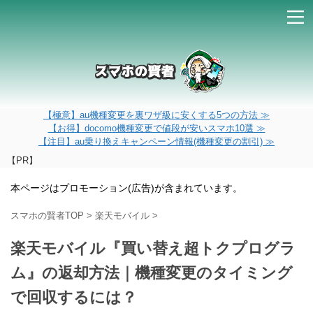
【極意】au機種変更を裏ワザ級に安くする5つの方法 ≫
【お得】docomo機種変更で値段が安いスマホ10選 ≫
【注目】au乗り換えキャンペーン情報(機種変更の割引) ≫
【PR】
本ページはプロモーション(広告)が含まれています。
スマホの賢者TOP
>
楽天モバイル
>
楽天モバイル『買い替え超トクプログラ
ム』の返却方法｜機種変更のタイミング
で回収するには？