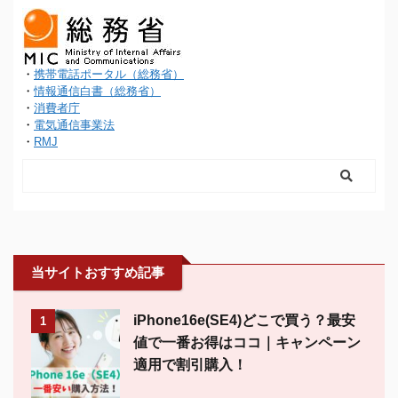
・
携帯電話ポータル（総務省）
・
情報通信白書（総務省）
・
消費者庁
・
電気通信事業法
・
RMJ
当サイトおすすめ記事
iPhone16e(SE4)どこで買う？最安
1
値で一番お得はココ｜キャンペーン
適用で割引購入！