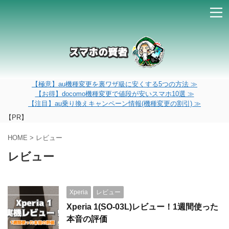
【極意】au機種変更を裏ワザ級に安くする5つの方法 ≫
【お得】docomo機種変更で値段が安いスマホ10選 ≫
【注目】au乗り換えキャンペーン情報(機種変更の割引) ≫
【PR】
HOME
>
レビュー
レビュー
Xperia
レビュー
Xperia 1(SO-03L)レビュー！1週間使った
本音の評価