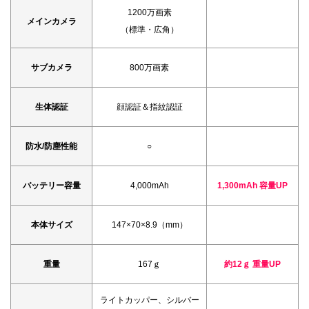
1200万画素
メインカメラ
（標準・広角）
サブカメラ
800万画素
生体認証
顔認証＆指紋認証
防水/防塵性能
○
バッテリー容量
4,000mAh
1,300mAh 容量UP
本体サイズ
147×70×8.9（mm）
重量
167ｇ
約12ｇ 重量UP
ライトカッパー、シルバー