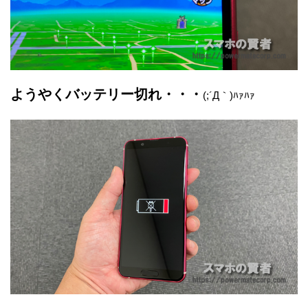
ようやくバッテリー切れ・・・
(;´Д｀)ﾊｧﾊｧ