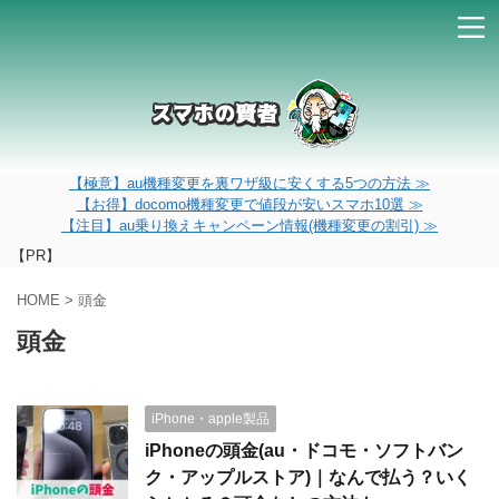
【極意】au機種変更を裏ワザ級に安くする5つの方法 ≫
【お得】docomo機種変更で値段が安いスマホ10選 ≫
【注目】au乗り換えキャンペーン情報(機種変更の割引) ≫
【PR】
HOME
>
頭金
頭金
iPhone・apple製品
iPhoneの頭金(au・ドコモ・ソフトバン
ク・アップルストア)｜なんで払う？いく