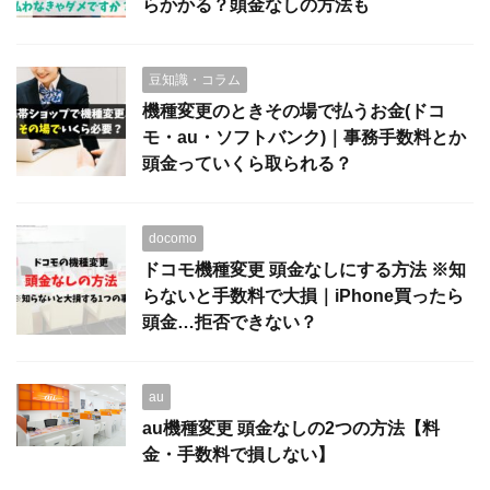
らかかる？頭金なしの方法も
豆知識・コラム
機種変更のときその場で払うお金(ドコ
モ・au・ソフトバンク)｜事務手数料とか
頭金っていくら取られる？
docomo
ドコモ機種変更 頭金なしにする方法 ※知
らないと手数料で大損｜iPhone買ったら
頭金…拒否できない？
au
au機種変更 頭金なしの2つの方法【料
金・手数料で損しない】