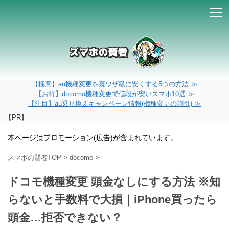
【極意】au機種変更を裏ワザ級に安くする5つの方法 ≫
【お得】docomo機種変更で値段が安いスマホ10選 ≫
【注目】au乗り換えキャンペーン情報(機種変更の割引) ≫
【PR】
本ページはプロモーション(広告)が含まれています。
スマホの賢者TOP
>
docomo
>
ドコモ機種変更 頭金なしにする方法 ※知
らないと手数料で大損｜iPhone買ったら
頭金…拒否できない？