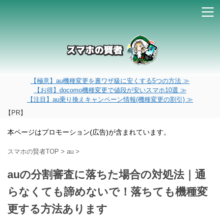
【極意】au機種変更を裏ワザ級に安くする5つの方法 ≫
【お得】docomo機種変更で値段が安いスマホ10選 ≫
【注目】au乗り換えキャンペーン情報(機種変更の割引) ≫
【PR】
本ページはプロモーション(広告)が含まれています。
スマホの賢者TOP
>
au
>
auの分割審査に落ちた場合の対処法｜通
らなくても諦めないで！落ちても機種変
更する方法あります