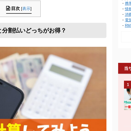
・
携
目次
[
表示
]
・
情
・
消
・
電
・
RM
と分割払いどっちがお得？
当
1