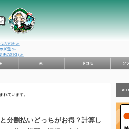
つの方法 ≫
10選 ≫
変更の割引) ≫
e
au
ドコモ
ソ
au
含まれています。
いと分割払いどっちがお得？計算し