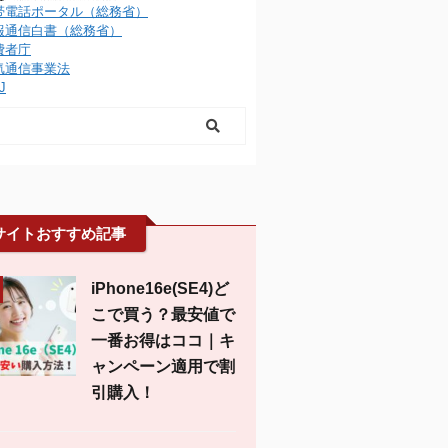
帯電話ポータル（総務省）
報通信白書（総務省）
費者庁
気通信事業法
J
サイトおすすめ記事
iPhone16e(SE4)ど
こで買う？最安値で
一番お得はココ｜キ
ャンペーン適用で割
引購入！