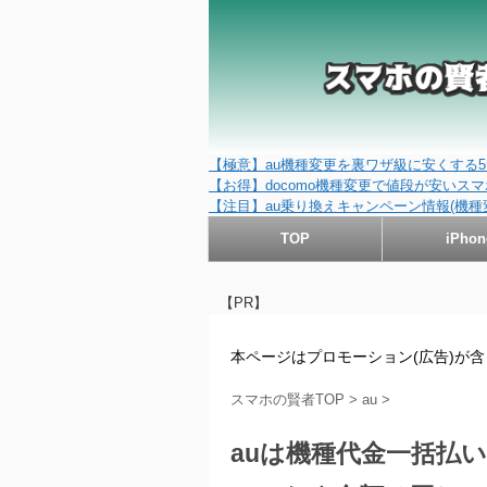
【極意】au機種変更を裏ワザ級に安くする5
【お得】docomo機種変更で値段が安いスマホ
【注目】au乗り換えキャンペーン情報(機種
TOP
iPhon
【PR】
本ページはプロモーション(広告)が
スマホの賢者TOP
>
au
>
auは機種代金一括払