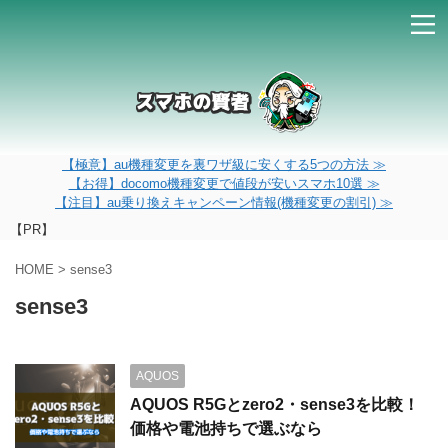
【極意】au機種変更を裏ワザ級に安くする5つの方法 ≫
【お得】docomo機種変更で値段が安いスマホ10選 ≫
【注目】au乗り換えキャンペーン情報(機種変更の割引) ≫
【PR】
HOME
>
sense3
sense3
AQUOS
AQUOS R5Gとzero2・sense3を比較！
価格や電池持ちで選ぶなら