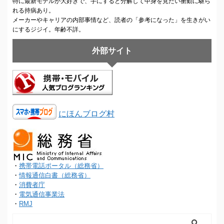
特に最新モデルが大好きで、手にすると分解して中身を見たい衝動に駆ら
れる持病あり。
メーカーやキャリアの内部事情など、読者の「参考になった」を生きがい
にするジジイ。年齢不詳。
外部サイト
にほんブログ村
・
携帯電話ポータル（総務省）
・
情報通信白書（総務省）
・
消費者庁
・
電気通信事業法
・
RMJ