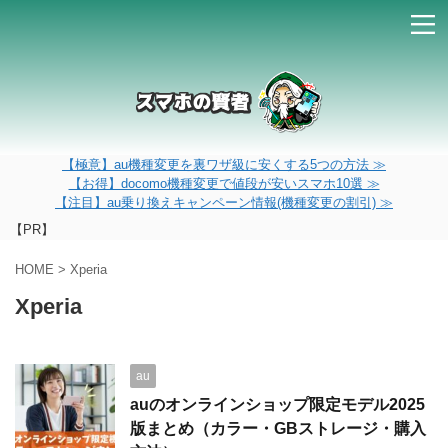
【極意】au機種変更を裏ワザ級に安くする5つの方法 ≫
【お得】docomo機種変更で値段が安いスマホ10選 ≫
【注目】au乗り換えキャンペーン情報(機種変更の割引) ≫
【PR】
HOME
>
Xperia
Xperia
au
auのオンラインショップ限定モデル2025
版まとめ（カラー・GBストレージ・購入