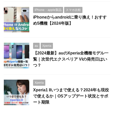
iPhone・apple製品
スマホ比較
iPhoneからandroidに乗り換え！おすす
め5機種【2024年版】
au
Xperia
【2024最新】auのXperia全機種モデル一
覧｜次世代エクスペリア VIの発売日はい
つ？
Xperia
Xperia1 IIいつまで使える？2024年も現役
で使えるか｜OSアップデート状況とサポ
ート期限