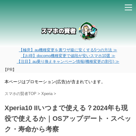
【極意】au機種変更を裏ワザ級に安くする5つの方法 ≫
【お得】docomo機種変更で値段が安いスマホ10選 ≫
【注目】au乗り換えキャンペーン情報(機種変更の割引) ≫
【PR】
本ページはプロモーション(広告)が含まれています。
スマホの賢者TOP
>
Xperia
>
Xperia10 IIいつまで使える？2024年も現
役で使えるか｜OSアップデート・スペッ
ク・寿命から考察