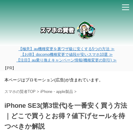
【極意】au機種変更を裏ワザ級に安くする5つの方法 ≫
【お得】docomo機種変更で値段が安いスマホ10選 ≫
【注目】au乗り換えキャンペーン情報(機種変更の割引) ≫
【PR】
本ページはプロモーション(広告)が含まれています。
スマホの賢者TOP
>
iPhone・apple製品
>
iPhone SE3(第3世代)を一番安く買う方法
｜どこで買うとお得？値下げセールを待
つべきか解説