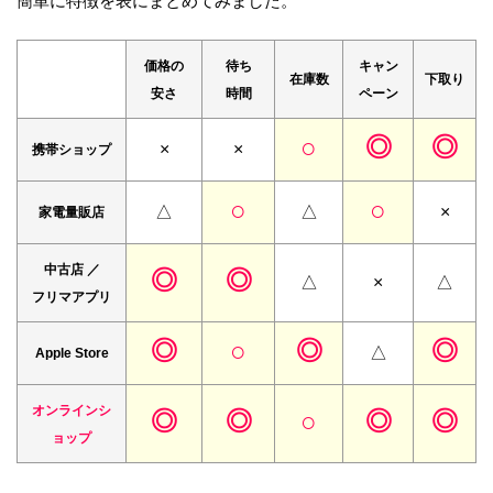
簡単に特徴を表にまとめてみました。
価格の
待ち
キャン
在庫数
下取り
安さ
時間
ペーン
○
◎
◎
×
×
携帯
ショップ
○
○
△
△
×
家電量販店
中古店 ／
◎
◎
△
×
△
フリマアプリ
◎
○
◎
◎
△
Apple Store
オンラインシ
◎
◎
○
◎
◎
ョップ