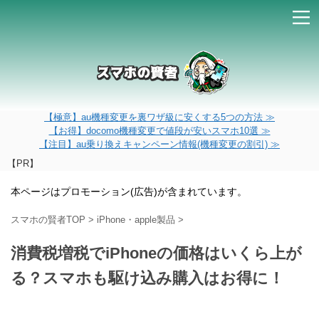
【極意】au機種変更を裏ワザ級に安くする5つの方法 ≫
【お得】docomo機種変更で値段が安いスマホ10選 ≫
【注目】au乗り換えキャンペーン情報(機種変更の割引) ≫
【PR】
本ページはプロモーション(広告)が含まれています。
スマホの賢者TOP
>
iPhone・apple製品
>
消費税増税でiPhoneの価格はいくら上が
る？スマホも駆け込み購入はお得に！