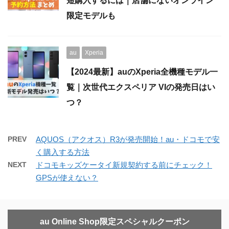
短購入するには｜店舗にないオンライン
限定モデルも
au
Xperia
【2024最新】auのXperia全機種モデル一
覧｜次世代エクスペリア VIの発売日はい
つ？
PREV
AQUOS（アクオス）R3が発売開始！au・ドコモで安
く購入する方法
NEXT
ドコモキッズケータイ新規契約する前にチェック！
GPSが使えない？
au Online Shop限定スペシャルクーポン