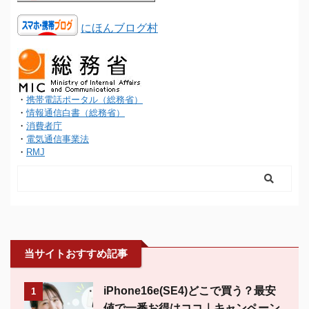
にほんブログ村
・
携帯電話ポータル（総務省）
・
情報通信白書（総務省）
・
消費者庁
・
電気通信事業法
・
RMJ
当サイトおすすめ記事
iPhone16e(SE4)どこで買う？最安
1
値で一番お得はココ｜キャンペーン