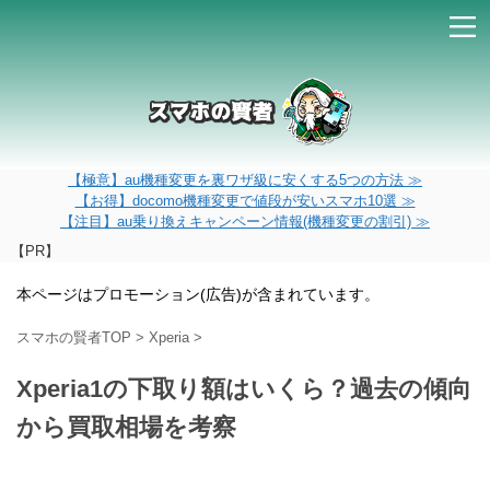
【極意】au機種変更を裏ワザ級に安くする5つの方法 ≫
【お得】docomo機種変更で値段が安いスマホ10選 ≫
【注目】au乗り換えキャンペーン情報(機種変更の割引) ≫
【PR】
本ページはプロモーション(広告)が含まれています。
スマホの賢者TOP
>
Xperia
>
Xperia1の下取り額はいくら？過去の傾向
から買取相場を考察