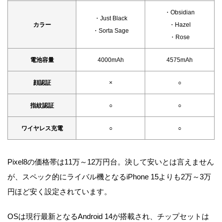
・Obsidian
・Just Black
カラー
・Hazel
・Sorta Sage
・Rose
電池容量
4000mAh
4575mAh
顔認証
×
○
指紋認証
○
○
ワイヤレス充電
○
○
Pixel8の価格帯は11万～12万円台。決して安いとは言えません
が、スペック的にライバル機となるiPhone 15よりも2万～3万
円ほど安く設定されています。
OSは現行最新となるAndroid 14が搭載され、チップセットは