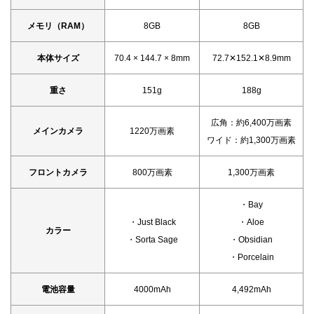
メモリ（RAM）
8GB
8GB
本体サイズ
70.4 × 144.7 × 8mm
72.7✕152.1✕8.9mm
重さ
151g
188g
広角：約6,400万画素
メインカメラ
1220万画素
ワイド：約1,300万画素
フロントカメラ
800万画素
1,300万画素
・Bay
・Just Black
・Aloe
カラー
・Sorta Sage
・Obsidian
・Porcelain
電池容量
4000mAh
4,492mAh