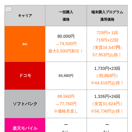
一括購入
端末購入プログラム
キャリア
価格
適用価格
729円× 1回
80,000円
719円×22回
au
→74,500円
（実質16,547
円
）
最大5,500円割引！
57,953円お得！
1,733円×23回
（39,864円）
ドコモ
84,480円
※44,616円お得！
88,560円
1,326円×24回
（
円）
ソフトバンク
→77,760円
実質31,824
※価格見直し
※56,736円お得！
ー
ー
楽天モバイル