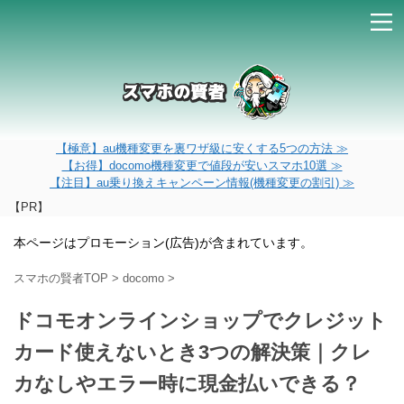
【極意】au機種変更を裏ワザ級に安くする5つの方法 ≫
【お得】docomo機種変更で値段が安いスマホ10選 ≫
【注目】au乗り換えキャンペーン情報(機種変更の割引) ≫
【PR】
本ページはプロモーション(広告)が含まれています。
スマホの賢者TOP
>
docomo
>
ドコモオンラインショップでクレジット
カード使えないとき3つの解決策｜クレ
カなしやエラー時に現金払いできる？