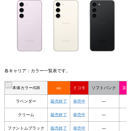
各キャリア：カラー一覧表です。
本体カラー/GB
au
ドコモ
ソフトバンク
楽天
ラベンダー
販売終了
発売中
―
クリーム
販売終了
発売中
―
ファントムブラック
販売終了
発売中
―