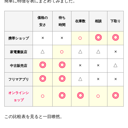
簡単に特徴を表にまとめてみました。
価格の
待ち
在庫数
相談
下取り
安さ
時間
○
◎
◎
×
×
携帯
ショップ
○
△
△
△
×
家電量販店
◎
◎
×
×
△
中古販売店
◎
◎
△
×
×
フリマアプリ
オンラインシ
○
◎
◎
○
◎
ョップ
この比較表を見ると一目瞭然。