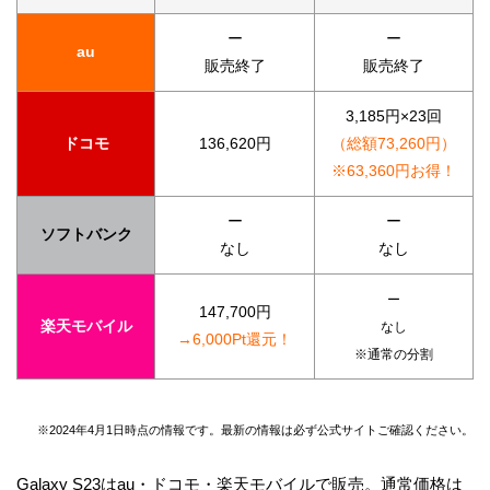
ー
ー
au
販売終了
販売終了
3,185円×23回
ドコモ
136,620円
（総額73,260円）
※63,360円お得！
ー
ー
ソフトバンク
なし
なし
ー
147,700円
楽天モバイル
なし
→6,000Pt還元！
※通常の分割
※2024年4月1日時点の情報です。最新の情報は必ず公式サイトご確認ください。
Galaxy S23はau・ドコモ・楽天モバイルで販売。通常価格は