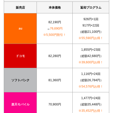
販売店
本体価格
返却プログラム
926円×1回
82,190円
917円×22回
au
→
76,690円
（総額21,100円）
※5,500円割引！
※55,590円お得！
1,855円×23回
ドコモ
82,280円
（総額42,680円）
※39,600円お得！
1,116円×24回
ソフトバンク
81,360円
（総額26,784円）
※54,576円お得！
1,477円×24回
楽天モバイル
70,900円
（総額35,448円）
※35,452円お得！