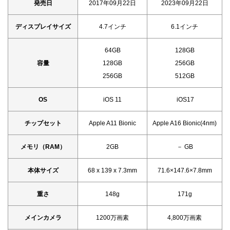
発売日
2017年09月22日
2023年09月22日
ディスプレイサイズ
4.7インチ
6.1インチ
64GB
128GB
容量
128GB
256GB
256GB
512GB
OS
iOS 11
iOS17
チップセット
Apple A11 Bionic
Apple A16 Bionic(4nm)
メモリ（RAM）
2GB
－ GB
本体サイズ
68 x 139 x 7.3mm
71.6×147.6×7.8mm
重さ
148g
171g
メインカメラ
1200万画素
4,800万画素