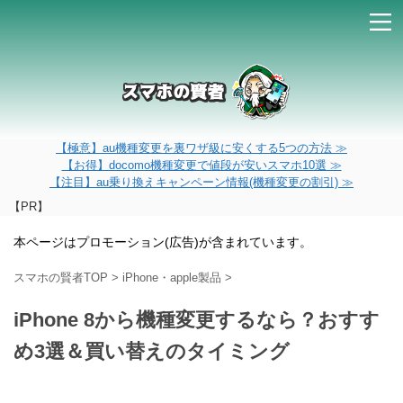
【極意】au機種変更を裏ワザ級に安くする5つの方法 ≫
【お得】docomo機種変更で値段が安いスマホ10選 ≫
【注目】au乗り換えキャンペーン情報(機種変更の割引) ≫
【PR】
本ページはプロモーション(広告)が含まれています。
スマホの賢者TOP
>
iPhone・apple製品
>
iPhone 8から機種変更するなら？おすす
め3選＆買い替えのタイミング