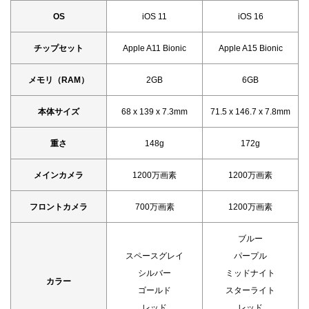
OS
iOS 11
iOS 16
チップセット
Apple A11 Bionic
Apple A15 Bionic
メモリ（RAM）
2GB
6GB
本体サイズ
68 x 139 x 7.3mm
71.5 x 146.7 x 7.8mm
重さ
148g
172g
メインカメラ
1200万画素
1200万画素
フロントカメラ
700万画素
1200万画素
ブルー
スペースグレイ
パープル
シルバー
ミッドナイト
カラー
ゴールド
スターライト
レッド
レッド