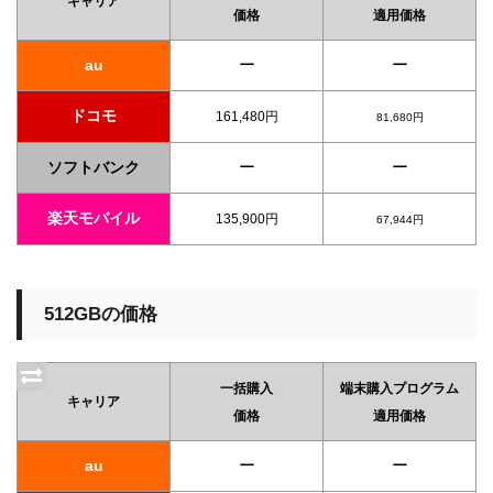
キャリア
価格
適用価格
ー
ー
au
ドコモ
161,480円
81,680円
ー
ー
ソフトバンク
楽天モバイル
135,900円
67,944円
512GBの価格
一括購入
端末購入プログラム
キャリア
価格
適用価格
ー
ー
au