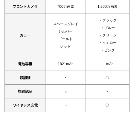
フロントカメラ
700万画素
1,200万画素
・ブラック
スペースグレイ
・ブルー
シルバー
カラー
・グリーン
ゴールド
・イエロー
レッド
・ピンク
電池容量
1821mAh
－ mAh
顔認証
×
〇
指紋認証
○
×
ワイヤレス充電
○
〇