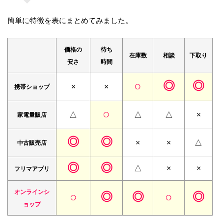
簡単に特徴を表にまとめてみました。
価格の
待ち
在庫数
相談
下取り
安さ
時間
○
◎
◎
×
×
携帯
ショップ
○
△
△
△
×
家電量販店
◎
◎
×
×
△
中古販売店
◎
◎
△
×
×
フリマアプリ
オンラインシ
○
◎
◎
○
◎
ョップ