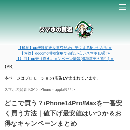
【極意】au機種変更を裏ワザ級に安くする5つの方法 ≫
【お得】docomo機種変更で値段が安いスマホ10選 ≫
【注目】au乗り換えキャンペーン情報(機種変更の割引) ≫
【PR】
本ページはプロモーション(広告)が含まれています。
スマホの賢者TOP
>
iPhone・apple製品
>
どこで買う？iPhone14Pro/Maxを一番安
く買う方法｜値下げ最安値はいつか＆お
得なキャンペーンまとめ