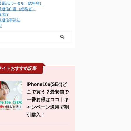
帯電話ポータル（総務省）
報通信白書（総務省）
費者庁
気通信事業法
J
サイトおすすめ記事
iPhone16e(SE4)ど
こで買う？最安値で
一番お得はココ｜キ
ャンペーン適用で割
引購入！