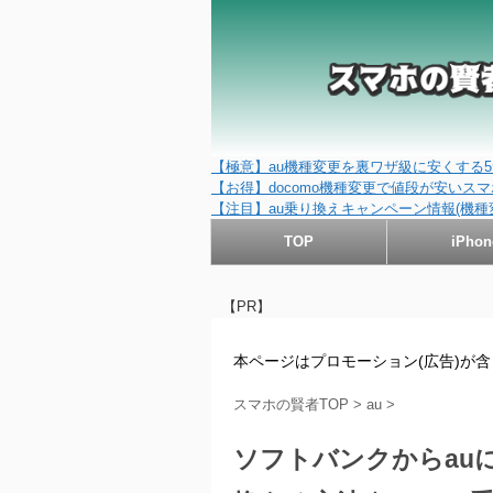
【極意】au機種変更を裏ワザ級に安くする5
【お得】docomo機種変更で値段が安いスマホ
【注目】au乗り換えキャンペーン情報(機種
TOP
iPhon
【PR】
本ページはプロモーション(広告)が
スマホの賢者TOP
>
au
>
ソフトバンクからau