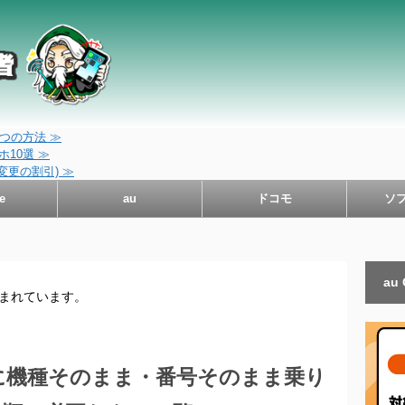
つの方法 ≫
10選 ≫
変更の割引) ≫
e
au
ドコモ
ソ
au
含まれています。
に機種そのまま・番号そのまま乗り