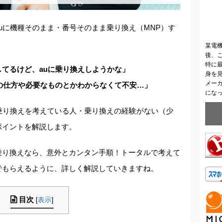
uに機種そのまま・番号そのまま乗り換え（MNP）す
某電
後、
特に
てるけど、auに乗り換えしようかな」
身を
メー
の仕方や必要なものとかわからなくて不安…」
にな
乗り換えを考えている人・乗り換えの経験がない（少
ポイントを解説します。
乗り換えなら、意外とカンタン手順！トータルで考えて
でもらえるように、詳しく解説していきますね。
目次
[
表示
]