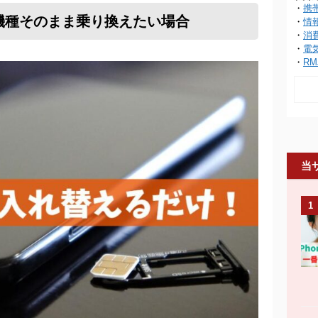
・
携
機種そのまま乗り換えたい場合
・
情
・
消
・
電
・
RM
当
1